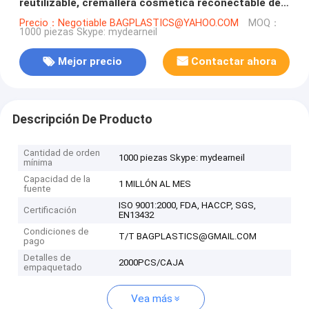
reutilizable, cremallera cosmética reconectable del
resbalador de la bolsa de la burbuja que embala
Precio：Negotiable BAGPLASTICS@YAHOO.COM
MOQ：
1000 piezas Skype: mydearneil
Mejor precio
Contactar ahora
Descripción De Producto
Cantidad de orden
1000 piezas Skype: mydearneil
mínima
Capacidad de la
1 MILLÓN AL MES
fuente
ISO 9001:2000, FDA, HACCP, SGS,
Certificación
EN13432
Condiciones de
T/T BAGPLASTICS@GMAIL.COM
pago
Detalles de
2000PCS/CAJA
empaquetado
Vea más