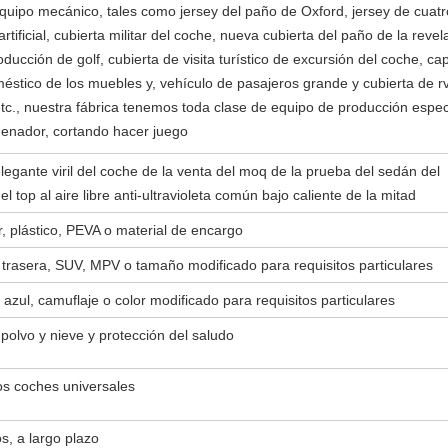
quipo mecánico, tales como jersey del paño de Oxford, jersey de cuatro
rtificial, cubierta militar del coche, nueva cubierta del paño de la reve
ucción de golf, cubierta de visita turístico de excursión del coche, capil
éstico de los muebles y, vehículo de pasajeros grande y cubierta de rv,
 etc., nuestra fábrica tenemos toda clase de equipo de producción espec
denador, cortando hacer juego
legante viril del coche de la venta del moq de la prueba del sedán del
el top al aire libre anti-ultravioleta común bajo caliente de la mitad
r, plástico, PEVA o material de encargo
trasera, SUV, MPV o tamaño modificado para requisitos particulares
 azul, camuflaje o color modificado para requisitos particulares
polvo y nieve y protección del saludo
los coches universales
s, a largo plazo