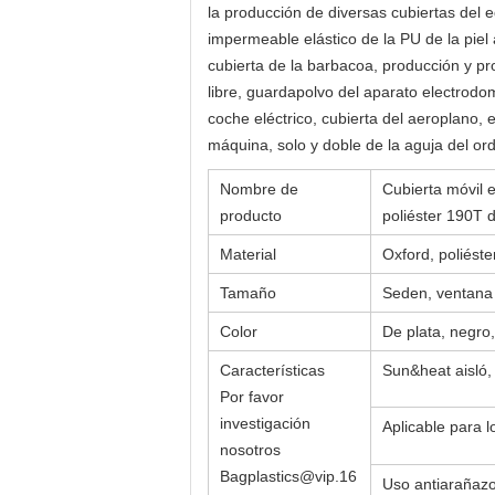
la producción de diversas cubiertas del e
impermeable elástico de la PU de la piel a
cubierta de la barbacoa, producción y prod
libre, guardapolvo del aparato electrodom
coche eléctrico, cubierta del aeroplano,
máquina, solo y doble de la aguja del or
Nombre de
Cubierta móvil e
producto
poliéster 190T d
Material
Oxford, poliéste
Tamaño
Seden, ventana 
Color
De plata, negro,
Características
Sun&heat aisló, 
Por favor
investigación
Aplicable para 
nosotros
Bagplastics@vip.16
Uso antiarañazo