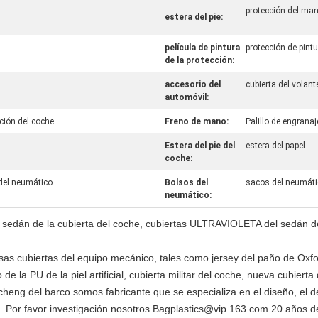
protección del man
estera del pie:
película de pintura
protección de pint
de la protección:
accesorio del
cubierta del volant
automóvil:
cción del coche
Freno de mano:
Palillo de engranaj
Estera del pie del
estera del papel
coche:
del neumático
Bolsos del
sacos del neumáti
neumático:
e, sedán de la cubierta del coche, cubiertas ULTRAVIOLETA del sedán de 
as cubiertas del equipo mecánico, tales como jersey del paño de Oxfor
de la PU de la piel artificial, cubierta militar del coche, nueva cubiert
cheng del barco somos fabricante que se especializa en el diseño, el de
as. Por favor investigación nosotros Bagplastics@vip.163.com 20 años d