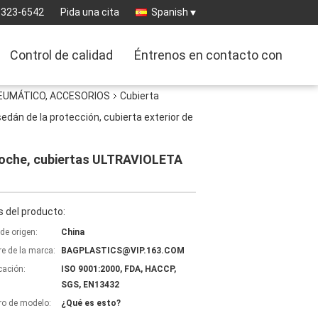
-323-6542
Pida una cita
Spanish
Control de calidad
Éntrenos en contacto con
NEUMÁTICO, ACCESORIOS
Cubierta
edán de la protección, cubierta exterior de
l coche, cubiertas ULTRAVIOLETA
 del producto:
de origen:
China
e de la marca:
BAGPLASTICS@VIP.163.COM
icación:
ISO 9001:2000, FDA, HACCP,
SGS, EN13432
o de modelo:
¿Qué es esto?