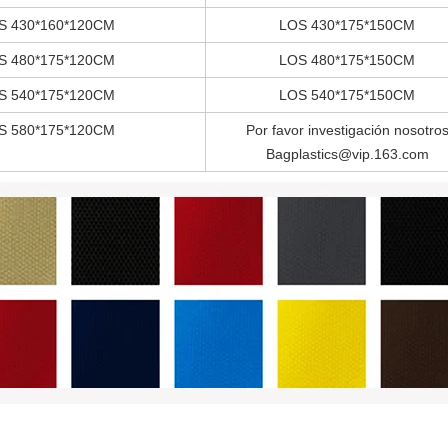
S 430*160*120CM
LOS 430*175*150CM
S 480*175*120CM
LOS 480*175*150CM
S 540*175*120CM
LOS 540*175*150CM
S 580*175*120CM
Por favor investigación nosotro
Bagplastics@vip.163.com