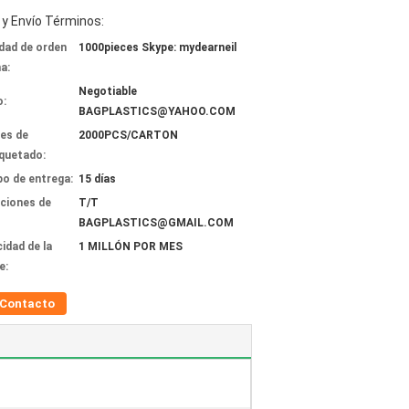
y Envío Términos:
dad de orden
1000pieces Skype: mydearneil
a:
Negotiable
o:
BAGPLASTICS@YAHOO.COM
les de
2000PCS/CARTON
quetado:
o de entrega:
15 días
ciones de
T/T
BAGPLASTICS@GMAIL.COM
idad de la
1 MILLÓN POR MES
e:
Contacto