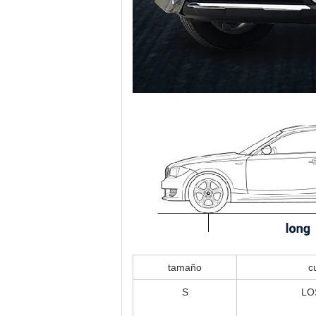
tamaño
c
S
LO