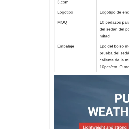
3.com
Logotipo
Logotipo de enc
MOQ
10 pedazos para 
del sedán del po
mitad
Embalaje
1pc del bolso mó
prueba del sedán
caliente de la m
10pcs/ctn. O mod