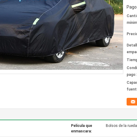
Pago 
Canti
mínim
Preci
Detal
empa
Tiemp
Condi
pago:
Capac
fuent
Película que
Bolsos de la rueda
enmascara: