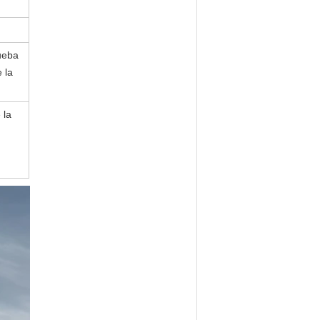
rueba
 la
 la