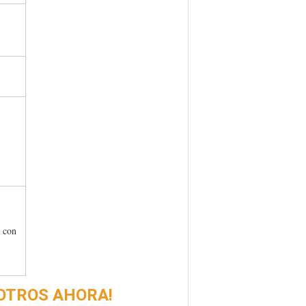
r con
OTROS AHORA!