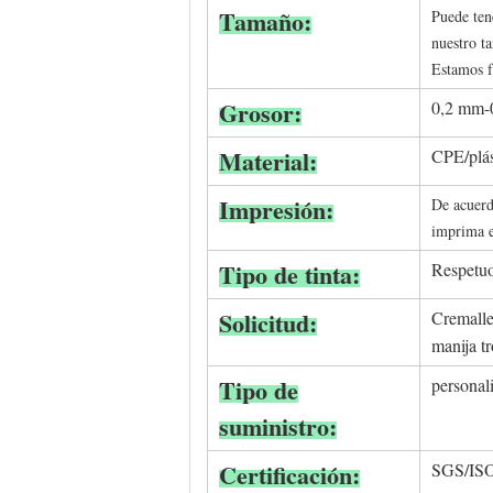
Tamaño:
Puede ten
nuestro t
Estamos f
Grosor:
0,2 mm-0
Material:
CPE/plás
Impresión:
De acuerd
imprima e
Tipo de tinta:
Respetuo
Solicitud:
Cremaller
manija t
Tipo de
personal
suministro:
Certificación:
SGS/IS