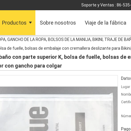
Soporte y Ventas :
86-535
Productos
Sobre nosotros
Viaje de la fábrica
A, GANCHO DE LA ROPA, BOLSOS DE LA MANIJA, BIKINI, TRAJE DE BAÑ
olsa de fuelle, bolsas de embalaje con cremallera deslizante para Bikini
baño con parte superior K, bolsa de fuelle, bolsas de 
rior con gancho para colgar
Datos
Lugar 
Nombr
Certif
Númer
Pago 