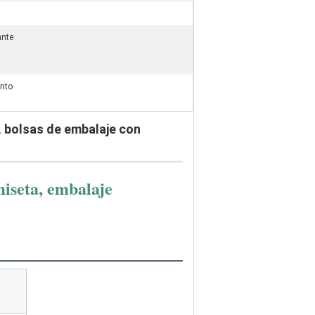
ante
nto
i, bolsas de embalaje con
iseta, embalaje 