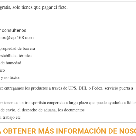
ratis, solo tienes que pagar el flete.
r consúltenos
tics@vip.163.com
propiedad de barrera
estabilidad térmica
a de humedad
ico
 y no tóxico
re: entregamos los productos a través de UPS, DHL o Fedex, servicio puerta a
r: tenemos un transportista cooperado a largo plazo que puede ayudarlo a lidia
a de envío, el despacho de aduana, los documentos
l trabajo etc
RA OBTENER MÁS INFORMACIÓN DE NOS