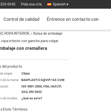
-323-6542
Pida una cita
Spanish
Control de calidad
Éntrenos en contacto con
O, ROPA INTERIOR,
Bolsa de embalaje
, ropa interior con gancho para colgar
embalaje con cremallera
 del producto:
de origen:
China
e de la marca:
BAGPLASTICS@VIP.163.COM
icación:
ISO 9001:2000, FDA, HACCP,
SGS, EN13432
o de modelo:
¿Qué es esto?
y Envío Términos: