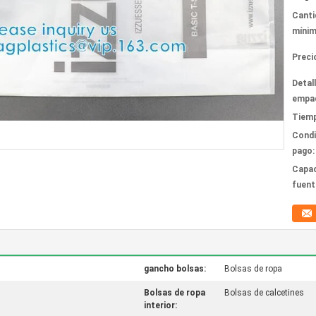
Canti
mínim
Preci
Detal
empa
Tiemp
Condi
pago:
Capac
fuent
gancho bolsas:
Bolsas de ropa
Bolsas de ropa
Bolsas de calcetines
interior: