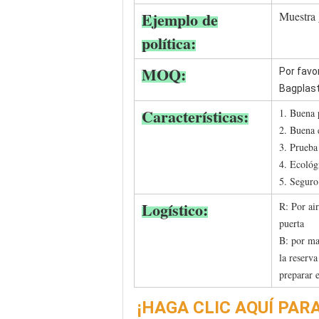
Ejemplo de
Muestra g
política:
MOQ:
Por favo
Bagplas
Características:
1. Buena 
2. Buena 
3. Prueb
4. Ecológ
5. Seguro
Logístico:
R: Por ai
puerta
B: por ma
la reserv
preparar e
¡HAGA CLIC AQUÍ PA