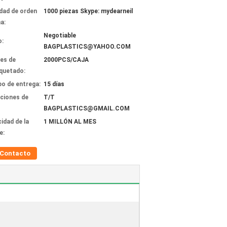
dad de orden
1000 piezas Skype: mydearneil
a:
Negotiable
o:
BAGPLASTICS@YAHOO.COM
les de
2000PCS/CAJA
quetado:
o de entrega:
15 días
ciones de
T/T
BAGPLASTICS@GMAIL.COM
idad de la
1 MILLÓN AL MES
e:
Contacto