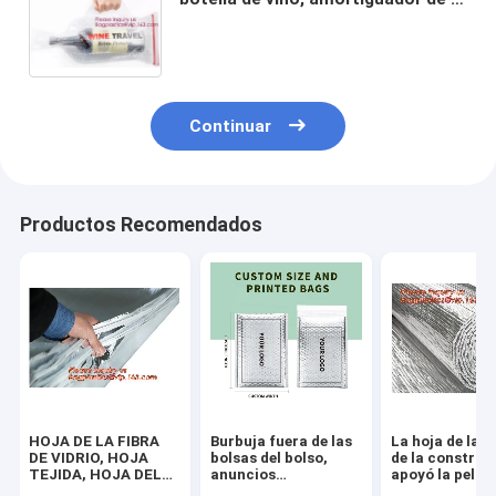
burbuja de aire, caja de la manga
del viaje, impacto hermético de la
seguridad resiste
Continuar
Productos Recomendados
HOJA DE LA FIBRA
Burbuja fuera de las
La hoja de la 
DE VIDRIO, HOJA
bolsas del bolso,
de la construc
TEJIDA, HOJA DEL
anuncios
apoyó la pelícu
PAPEL DEL FSK,
publicitarios de
aislamiento de