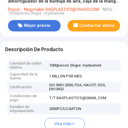
amortiguador de la burbuja de aire, caja de la manga
del viaje, impacto hermético de la seguridad resiste
Precio：Negotiable BAGPLASTICS@YAHOO.COM
MOQ：
1000pieces Skype: mydearneil
Mejor precio
Contactar ahora
Descripción De Producto
Cantidad de orden
1000pieces Skype: mydearneil
mínima
Capacidad de la
1 MILLÓN POR MES
fuente
ISO 9001:2000, FDA, HACCP, SGS,
Certificación
EN13432
Condiciones de
T/T BAGPLASTICS@GMAIL.COM
pago
Detalles de
2000PCS/CARTON
empaquetado
Vea más